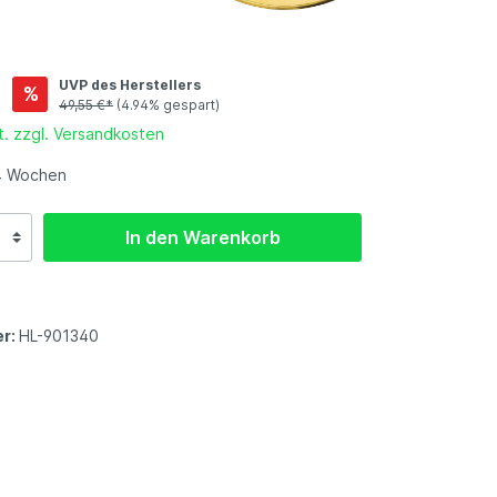
Gartenmöbel-Zubehör
-
et
UVP des Herstellers
*
%
49,55 €*
(4.94% gespart)
t. zzgl. Versandkosten
-4 Wochen
In den Warenkorb
r:
HL-901340