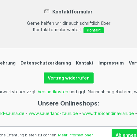
Kontaktformular
Gerne helfen wir dir auch schriftlich über
Kontaktformular weiter!
Kontakt
lehrung
Datenschutzerklärung
Kontakt
Impressum
Ver
Vertrag widerrufen
ehrwertsteuer zzgl.
Versandkosten
und ggf. Nachnahmegebühren, w
Unsere Onlineshops:
nd-sauna.de
-
www.sauerland-zaun.de
-
www.theScandinavian.de
Ablehnen
he Erfahrung bieten zu können.
Mehr Informationen ...