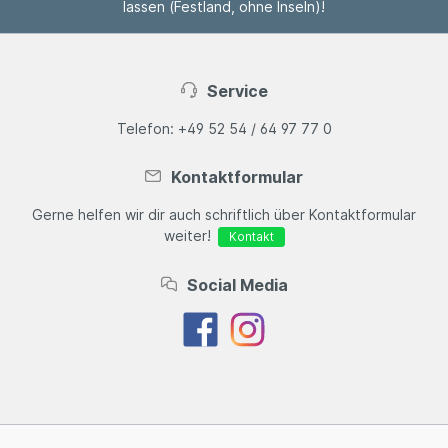
Hochdruck zu einem homogenen Material
lassen (Festland, ohne Inseln)!
verpresst. TEJEPLAN Eigenschaften: Wetterfest,
frostfest Lichtecht nach Wollskala Stoß- und
schlagfest, langlebig Umweltfreundlich Biegefest
10 Jahre Herstellergarantie ETB-Prüfung
Service
Produziert nach EN 438 Links: T&J
Verarbeitungs-/Verlegehinweise und
Telefon: +49 52 54 / 64 97 77 0
Garantiebedingungen TEJEPLAN (pdf)
Kontaktformular
Gerne helfen wir dir auch schriftlich über Kontaktformular
weiter!
Kontakt
Social Media