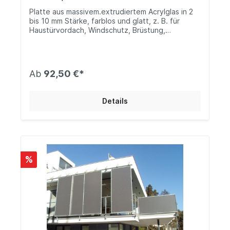
Platte aus massivem.extrudiertem Acrylglas in 2
bis 10 mm Stärke, farblos und glatt, z. B. für
Haustürvordach, Windschutz, Brüstung,
Türverglasung und mehr im Innen- und
Außenbereich. Mit Massivplatten aus
witterungsbeständigem Acryl kannst du dir zum
Beispiel eine wunderschöne Haustürüberdachung
Ab
92,50 €*
oder eine ganz besondere Balkonbrüstung
bauen.
Details
%