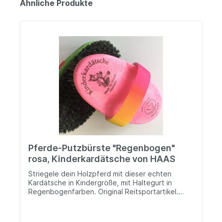
Ähnliche Produkte
Pferde-Putzbürste "Regenbogen"
rosa, Kinderkardätsche von HAAS
Striegele dein Holzpferd mit dieser echten
Kardätsche in Kindergröße, mit Haltegurt in
Regenbogenfarben. Original Reitsportartikel.
Rosshaar & Kunststoff (ohne Weichmacher)
Größe: ca. 15 cm Rosshaar Borstenlänge: ca. 2
cm ACHTUNG: Geeignet für Kinder ab 36