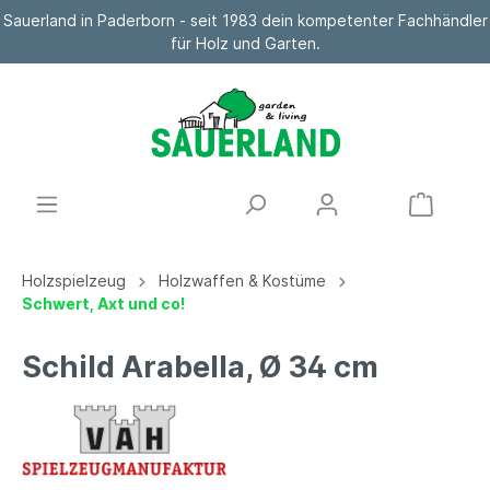
Sauerland in Paderborn - seit 1983 dein kompetenter Fachhändler
für Holz und Garten.
Holzspielzeug
Holzwaffen & Kostüme
Schwert, Axt und co!
Schild Arabella, Ø 34 cm