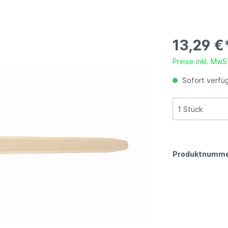
achrinnen
ubehör Gartenbauten
olster, Kissen und
Bedachungszubehör
Schutzhüllen und
Hochbeet
orgartenzaun
utdoor-Spielzeug
uflagen
Selbstbauzaun, Kombi
Spielgeräte-Zubehör
Abdeckungen
Folientunnel, Folienbe
Zaun
13,29 €
Preise inkl. MwS
Sofort verfüg
Produktnumme