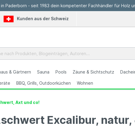
 in Paderborn - seit 1983 dein kompetenter Fachhändler für Holz u
Kunden aus der Schweiz
aus & Gärtnern
Sauna
Pools
Zäune & Sichtschutz
Dachei
eräte
BBQ, Grills, Outdoorküchen
Wohnen
rn
hwert, Axt und co!
schwert Excalibur, natur,
oliengewächshaus
ool-Zubehör
lles aus Holz
ellplatten
leinkinder- und
pielhäuser,
erätehäuser
aminholzregale
errassenbelag
lumenkästen
ustikale Holzmöbel
Pflanzbeete
Stahlgitterzaun
Massivplatten
Gesellschaftsspiele
Spieltürme
Pavillons
Gartenschränke &
Terrassenbau
Futter- und Nisthilfen
Teakholz-Möbel
inderspielzeug
telzenhäuser
Gartenboxen
Frühbeet