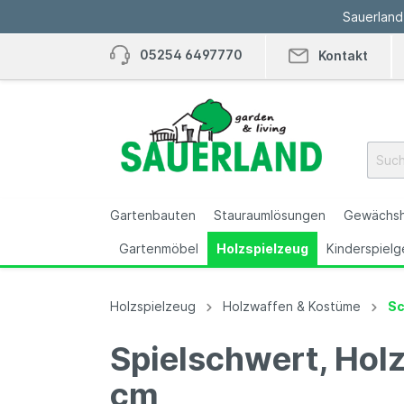
Sauerland
05254 6497770
Kontakt
Gartenbauten
Stauraumlösungen
Gewächsh
Gartenmöbel
Holzspielzeug
Kinderspielg
Zur Kategorie Gartenbauten
Zur Kategorie Stauraumlösungen
Zur Kategorie Gewächshaus & Gärtne
Zur Kategorie Pools
Zur Kategorie Zäune & Sichtschutz
Zur Kategorie Dacheindeckungen
Zur Kategorie Böden
Zur Kategorie Deko & Ambiente
Zur Kategorie Gartenmöbel
Zur Kategorie Holzspielzeug
Zur Kategorie Kinderspielgeräte
Holzspielzeug
Holzwaffen & Kostüme
Sc
Spielschwert, Holz
Gartenhäuser
Mülltonnenboxen
Gewächshäuser
Holz-Swimmingpool
Pflegeleicht - WPC,
Hohlkammerplatten
Kunstrasen
Vasen & Schalen
Lounge-Möbel
Pferde-Welt
Schaukeln
F
P
A
W
K
S
G
K
T
B
R
Kunststoff, Alu
K
S
cm