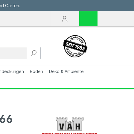
nd Garten.
ndeckungen
Böden
Deko & Ambiente
 66
Carports & Garagen
Indoor-Dekoration
Hillerstorp