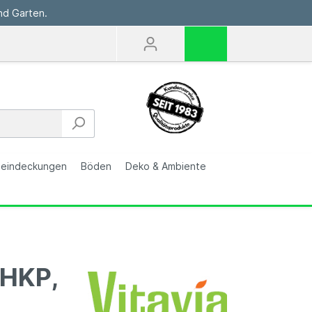
nd Garten.
eindeckungen
Böden
Deko & Ambiente
/HKP,
Carports & Garagen
Indoor-Dekoration
Hillerstorp