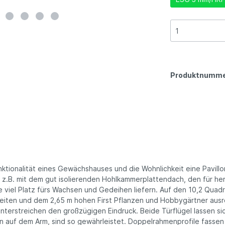
Produktnumme
tionalität eines Gewächshauses und die Wohnlichkeit eine Pavillo
, z.B. mit dem gut isolierenden Hohlkammerplattendach, den für h
 viel Platz fürs Wachsen und Gedeihen liefern. Auf den 10,2 Quad
eiten und dem 2,65 m hohen First Pflanzen und Hobbygärtner ausre
unterstreichen den großzügigen Eindruck. Beide Türflügel lassen si
 auf dem Arm, sind so gewährleistet. Doppelrahmenprofile fassen d