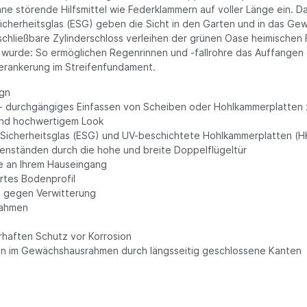
hne störende Hilfsmittel wie Federklammern auf voller Länge ein. D
Sicherheitsglas (ESG) geben die Sicht in den Garten und in das Ge
chließbare Zylinderschloss verleihen der grünen Oase heimischen Fl
 wurde: So ermöglichen Regenrinnen und -fallrohre das Auffangen
Verankerung im Streifenfundament.
gn
- durchgängiges Einfassen von Scheiben oder Hohlkammerplatten 
 und hochwertigem Look
em Sicherheitsglas (ESG) und UV-beschichtete Hohlkammerplatten (
nständen durch die hohe und breite Doppelflügeltür
ie an Ihrem Hauseingang
ertes Bodenprofil
n gegen Verwitterung
Rahmen
erhaften Schutz vor Korrosion
en im Gewächshausrahmen durch längsseitig geschlossene Kanten