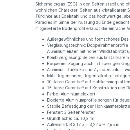
Sicherheitsglas (ESG) in den Seiten stabil und o
wohnlichen Charakter: Seiten aus kristallklarem 
Türklinke aus Edelstahl und das hochwertige, abs
Paradies im Sinne der Nutzung zu Ende gedacht
mitgelieferte Bodenprofil erlaubt die einfache 
Außergewöhnliches und formschönes Desi
Verglasungstechnik: Doppelrahmenprofile 
Aluminiumleisten mit hoher Windstabilität
Kombiverglasung: Seiten aus kristallklar
Bequemer Zugang auch mit sperrigen Gege
Aluminium-Türklinke und Zylinderschloss w
Inkl.: Regenrinnen, Regenfallrohre, integri
10 Jahre Garantie* auf Hohlkammerplatte
15 Jahre Garantie* auf Konstruktion und 
Farbe: Aluminium eloxiert
Eloxierte Aluminiumprofile sorgen für dau
Stabile Befestigung der Hohlkammerplatt
Fenster: 3 Seitenfenster
Grundfläche: ca. 10,2 m²
Außenmaß: B 3,17 x T 3,22 x H 2,65 m