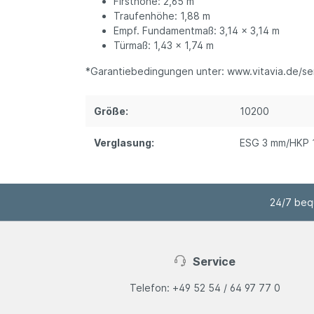
Firsthöhe: 2,65 m
Traufenhöhe: 1,88 m
Empf. Fundamentmaß: 3,14 x 3,14 m
Türmaß: 1,43 x 1,74 m
*Garantiebedingungen unter: www.vitavia.de/s
Größe:
10200
Verglasung:
ESG 3 mm/HKP 
24/7 bequ
Service
Telefon: +49 52 54 / 64 97 77 0