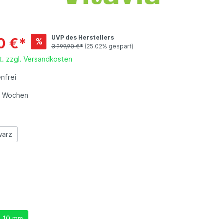
Gartenmöbel-Zubehör
-
et
UVP des Herstellers
0 €*
%
3.999,90 €*
(25.02% gespart)
t. zzgl. Versandkosten
nfrei
-2 Wochen
warz
 10 mm