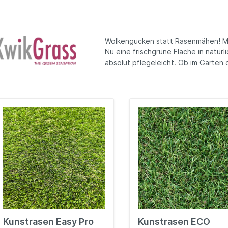
achrinnen
ubehör Gartenbauten
olster, Kissen und
Bedachungszubehör
Schutzhüllen und
Hochbeet
orgartenzaun
utdoor-Spielzeug
uflagen
Selbstbauzaun, Kombi
Spielgeräte-Zubehör
Abdeckungen
Folientunnel, Folienbe
Zaun
Wolkengucken statt Rasenmähen! Mi
Nu eine frischgrüne Fläche in natür
absolut pflegeleicht. Ob im Garten
Kunstrasen Easy Pro
Kunstrasen ECO