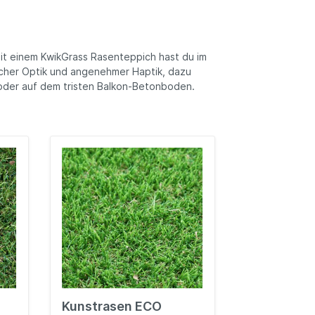
Gartenmöbel-Zubehör
-
et
t einem KwikGrass Rasenteppich hast du im
licher Optik und angenehmer Haptik, dazu
 oder auf dem tristen Balkon-Betonboden.
Kunstrasen ECO