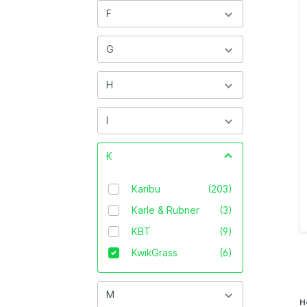
F
G
H
I
K
Karibu
(203)
Karle & Rubner
(3)
KBT
(9)
KwikGrass
(6)
M
H