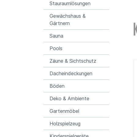
Terrassenüberdachung
Dachbahnen
Wanddeko
Strandkörbe
Stauraumlösungen
D
Z
P
Pergola
Holzwaffen & Kostüme
Sand & Wasser Spiel
V
O
A
Gewächshaus &
Schwert, Axt und co!
Gärtnern
Bogen, Armbrust & co!
Gewächshaus-Zubehör
Sauna
Zaunzubehör
Verkleidung und Zubehör
Pools
Zäune & Sichtschutz
Dacheindeckungen
Böden
Deko & Ambiente
Gartenmöbel
Holzspielzeug
Kinderspielgeräte